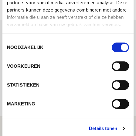
partners voor social media, adverteren en analyse. Deze
partners kunnen deze gegevens combineren met andere
informatie die u aan ze heeft verstrekt of die ze hebben
verzameld op basis van uw gebruik van hun services.
Neem contact met ons op via ons online
Toestemmingsselectie
NOODZAKELIJK
formulier en wij nemen zo spoedig
mogelijk contact met u op.
VOORKEUREN
Internal error: Contact form currently not
STATISTIEKEN
available
MARKETING
Details tonen