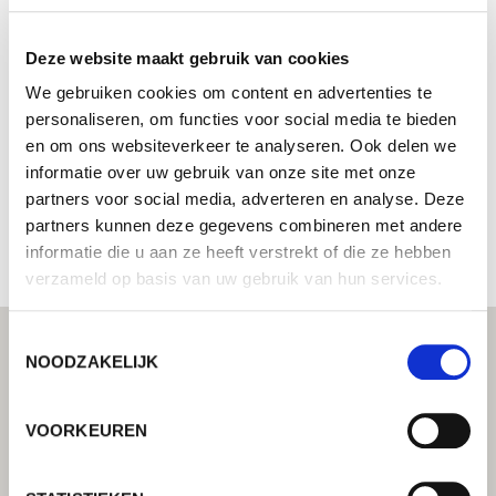
YASKAWA CZECH s.r.o.
Deze website maakt gebruik van cookies
Systeemintegrator - Uw Lorch partner voor
geïntegreerde automatiseringsoplossingen
We gebruiken cookies om content en advertenties te
personaliseren, om functies voor social media te bieden
Mezi Stromy 507
en om ons websiteverkeer te analyseren. Ook delen we
252 25 Jinocany
informatie over uw gebruik van onze site met onze
Tsjechië
partners voor social media, adverteren en analyse. Deze
+420257941718
partners kunnen deze gegevens combineren met andere
informatie die u aan ze heeft verstrekt of die ze hebben
verzameld op basis van uw gebruik van hun services.
Toestemmingsselectie
NOODZAKELIJK
VOORKEUREN