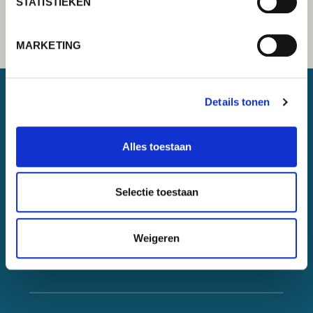
STATISTIEKEN
MARKETING
Details tonen
Lorch Schweißtechnik GmbH
+49 7191 503-0
Alles toestaan
info(at)lorch.eu
Selectie toestaan
Im Anwänder 24 – 26
71549
Auenwald
Germany
Weigeren
Contact
Google Maps