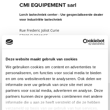
CMI EQUIPEMENT sarl
Lorch lastechniek center - Uw gespecialiseerde dealer
voor industriële lastechniek
Rue Frederic Joliot Curie
57190 FLORANGE
Frankrijk
+330382554150
Deze website maakt gebruik van cookies
Nu contact opnemen
We gebruiken cookies om content en advertenties te
personaliseren, om functies voor social media te bieden
en om ons websiteverkeer te analyseren. Ook delen we
informatie over uw gebruik van onze site met onze
partners voor social media, adverteren en analyse. Deze
partners kunnen deze gegevens combineren met andere
Neem contact met ons op via ons online
informatie die u aan ze heeft verstrekt of die ze hebben
formulier en wij nemen zo spoedig
verzameld op basis van uw gebruik van hun services.