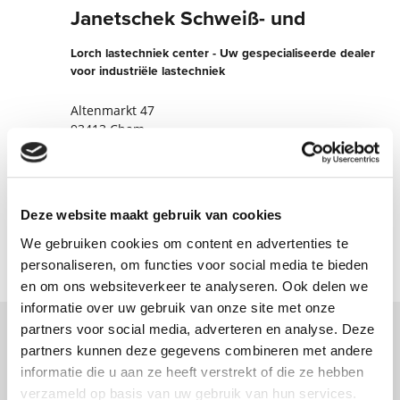
Janetschek Schweiß- und
Lorch lastechniek center - Uw gespecialiseerde dealer
voor industriële lastechniek
Altenmarkt 47
93413 Cham
Duitsland
+4999713891
Deze website maakt gebruik van cookies
Nu contact opnemen
We gebruiken cookies om content en advertenties te
personaliseren, om functies voor social media te bieden
en om ons websiteverkeer te analyseren. Ook delen we
informatie over uw gebruik van onze site met onze
partners voor social media, adverteren en analyse. Deze
partners kunnen deze gegevens combineren met andere
Neem contact met ons op via ons online
informatie die u aan ze heeft verstrekt of die ze hebben
formulier en wij nemen zo spoedig
verzameld op basis van uw gebruik van hun services.