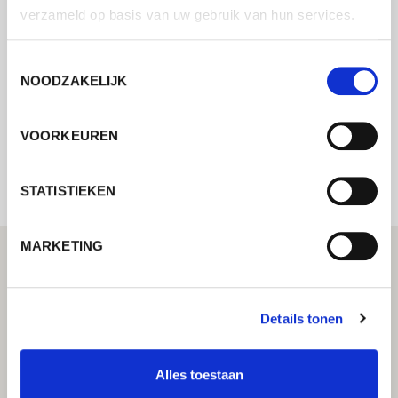
Neem contact met ons op via ons online
verzameld op basis van uw gebruik van hun services.
formulier en wij nemen zo spoedig
mogelijk contact met u op.
Toestemmingsselectie
NOODZAKELIJK
Internal error: Contact form currently not
VOORKEUREN
available
STATISTIEKEN
MARKETING
Details tonen
Alles toestaan