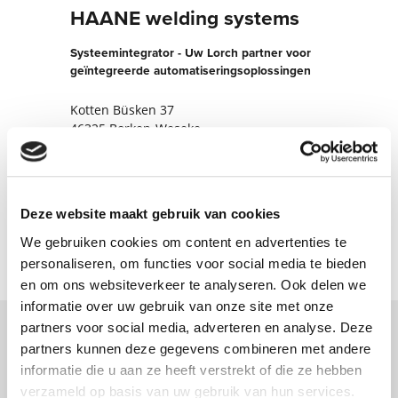
HAANE welding systems
Systeemintegrator - Uw Lorch partner voor
geïntegreerde automatiseringsoplossingen
Kotten Büsken 37
46325 Borken-Weseke
Duitsland
+4928625898120
Deze website maakt gebruik van cookies
Nu contact opnemen
We gebruiken cookies om content en advertenties te
personaliseren, om functies voor social media te bieden
en om ons websiteverkeer te analyseren. Ook delen we
informatie over uw gebruik van onze site met onze
partners voor social media, adverteren en analyse. Deze
partners kunnen deze gegevens combineren met andere
Neem contact met ons op via ons online
informatie die u aan ze heeft verstrekt of die ze hebben
formulier en wij nemen zo spoedig
verzameld op basis van uw gebruik van hun services.