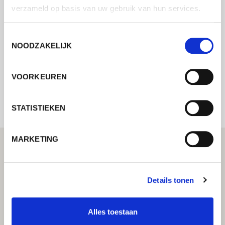
Neem contact met ons op via ons online
verzameld op basis van uw gebruik van hun services.
formulier en wij nemen zo spoedig
mogelijk contact met u op.
Toestemmingsselectie
NOODZAKELIJK
Internal error: Contact form currently not
VOORKEUREN
available
STATISTIEKEN
MARKETING
Details tonen
Alles toestaan