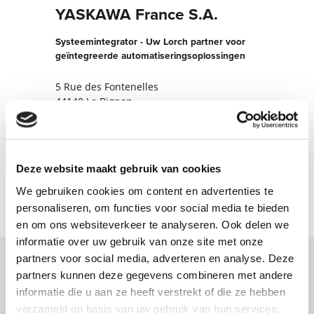
YASKAWA France S.A.
Systeemintegrator - Uw Lorch partner voor
geïntegreerde automatiseringsoplossingen
5 Rue des Fontenelles
44140 Le Bignon
Frankrijk
+330240131919
Deze website maakt gebruik van cookies
Nu contact opnemen
We gebruiken cookies om content en advertenties te
personaliseren, om functies voor social media te bieden
en om ons websiteverkeer te analyseren. Ook delen we
informatie over uw gebruik van onze site met onze
partners voor social media, adverteren en analyse. Deze
partners kunnen deze gegevens combineren met andere
Neem contact met ons op via ons online
informatie die u aan ze heeft verstrekt of die ze hebben
formulier en wij nemen zo spoedig
verzameld op basis van uw gebruik van hun services.