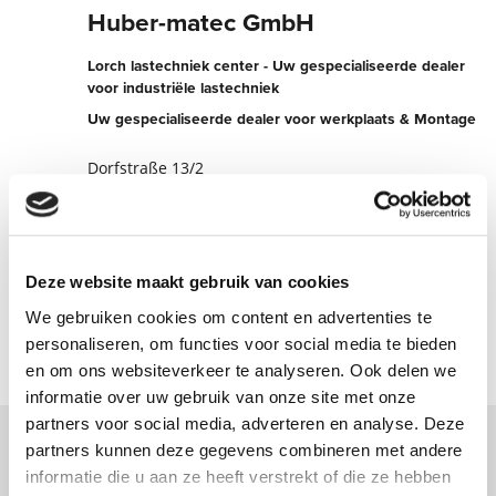
Huber-matec GmbH
Lorch lastechniek center - Uw gespecialiseerde dealer
voor industriële lastechniek
Uw gespecialiseerde dealer voor werkplaats & Montage
Dorfstraße 13/2
6493 Mils bei Imst
Oostenrijk
+436803187470
Deze website maakt gebruik van cookies
Nu contact opnemen
We gebruiken cookies om content en advertenties te
personaliseren, om functies voor social media te bieden
en om ons websiteverkeer te analyseren. Ook delen we
informatie over uw gebruik van onze site met onze
partners voor social media, adverteren en analyse. Deze
partners kunnen deze gegevens combineren met andere
Neem contact met ons op via ons online
informatie die u aan ze heeft verstrekt of die ze hebben