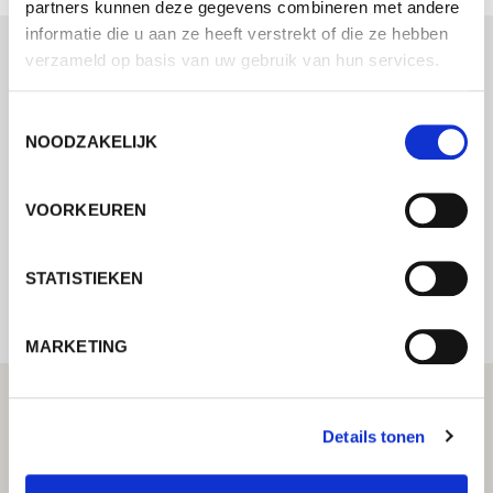
partners kunnen deze gegevens combineren met andere
informatie die u aan ze heeft verstrekt of die ze hebben
verzameld op basis van uw gebruik van hun services.
Neem contact met ons op via ons online
formulier en wij nemen zo spoedig
Toestemmingsselectie
NOODZAKELIJK
mogelijk contact met u op.
VOORKEUREN
Internal error: Contact form currently not
available
STATISTIEKEN
MARKETING
Details tonen