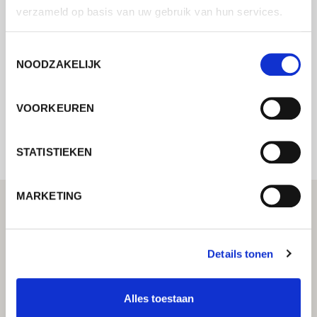
Neem contact met ons op via ons online
verzameld op basis van uw gebruik van hun services.
formulier en wij nemen zo spoedig
mogelijk contact met u op.
Toestemmingsselectie
NOODZAKELIJK
Internal error: Contact form currently not
VOORKEUREN
available
STATISTIEKEN
MARKETING
Details tonen
Alles toestaan