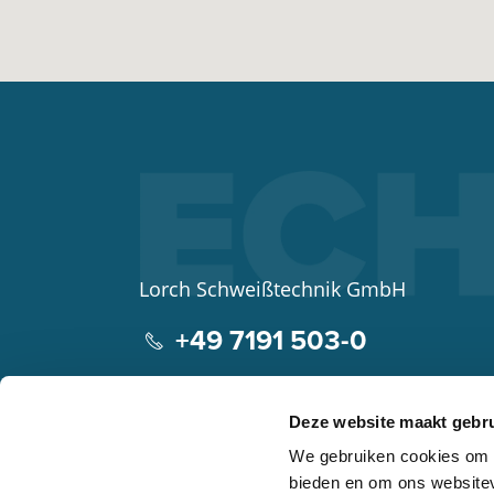
Lorch Schweißtechnik GmbH
+49 7191 503-0
info(at)lorch.eu
Deze website maakt gebru
Im Anwänder 24 – 26
We gebruiken cookies om c
71549
Auenwald
bieden en om ons websitev
Germany