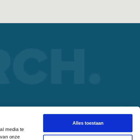
ORCH PARTNER
lding
Alles toestaan
al media te
 van onze