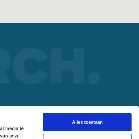
ORCH PARTNER
lding
Alles toestaan
al media te
 van onze