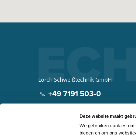
Lorch Schweißtechnik GmbH
+49 7191 503-0
info(at)lorch.eu
Deze website maakt gebru
Im Anwänder 24 – 26
We gebruiken cookies om c
71549
Auenwald
bieden en om ons websitev
Germany