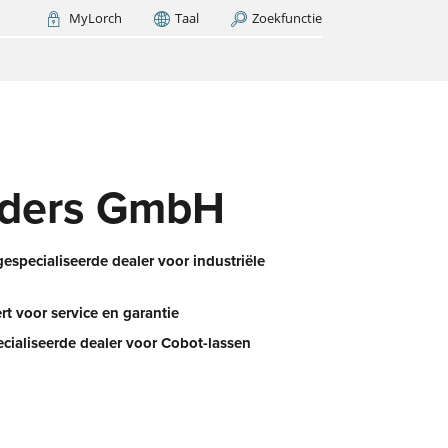
MyLorch
Taal
Zoekfunctie
Italia
France
(FR)
NU ZOEKEN
h –
t er
et?
d
nders GmbH
gespecialiseerde dealer voor industriële
rt voor service en garantie
cialiseerde dealer voor Cobot-lassen
e
erk
G-
an