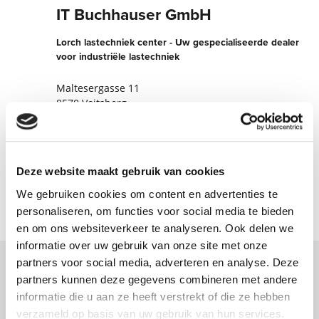
IT Buchhauser GmbH
Lorch lastechniek center - Uw gespecialiseerde dealer
voor industriële lastechniek
Maltesergasse 11
8570 Voitsberg
Oostenrijk
+43314220933
Deze website maakt gebruik van cookies
Nu contact opnemen
We gebruiken cookies om content en advertenties te
personaliseren, om functies voor social media te bieden
en om ons websiteverkeer te analyseren. Ook delen we
informatie over uw gebruik van onze site met onze
partners voor social media, adverteren en analyse. Deze
partners kunnen deze gegevens combineren met andere
Neem contact met ons op via ons online
informatie die u aan ze heeft verstrekt of die ze hebben
formulier en wij nemen zo spoedig
verzameld op basis van uw gebruik van hun services.