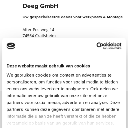
Deeg GmbH
Uw gespecialiseerde dealer voor werkplaats & Montage
Alter Postweg 14
74564 Crailsheim
Duitsland
+49795193960
Nu contact opnemen
Deze website maakt gebruik van cookies
We gebruiken cookies om content en advertenties te
personaliseren, om functies voor social media te bieden
en om ons websiteverkeer te analyseren. Ook delen we
informatie over uw gebruik van onze site met onze
partners voor social media, adverteren en analyse. Deze
Neem contact met ons op via ons online
partners kunnen deze gegevens combineren met andere
informatie die u aan ze heeft verstrekt of die ze hebben
formulier en wij nemen zo spoedig
verzameld op basis van uw gebruik van hun services.
mogelijk contact met u op.