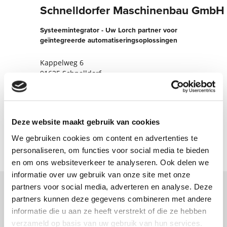
Schnelldorfer Maschinenbau GmbH
Systeemintegrator - Uw Lorch partner voor
geïntegreerde automatiseringsoplossingen
Kappelweg 6
91625 Schnelldorf
Duitsland
+49795098890
Deze website maakt gebruik van cookies
Nu contact opnemen
We gebruiken cookies om content en advertenties te
personaliseren, om functies voor social media te bieden
en om ons websiteverkeer te analyseren. Ook delen we
informatie over uw gebruik van onze site met onze
partners voor social media, adverteren en analyse. Deze
partners kunnen deze gegevens combineren met andere
Neem contact met ons op via ons online
informatie die u aan ze heeft verstrekt of die ze hebben
formulier en wij nemen zo spoedig
verzameld op basis van uw gebruik van hun services.