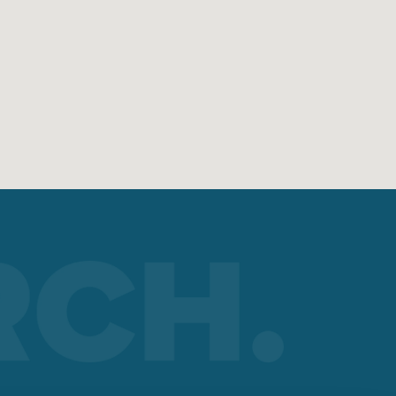
?
re on
n
 de