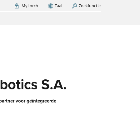
MyLorch
Taal
Zoekfunctie
Italia
France
(FR)
NU ZOEKEN
h –
t er
et?
d
botics S.A.
partner voor geïntegreerde
e
erk
G-
an