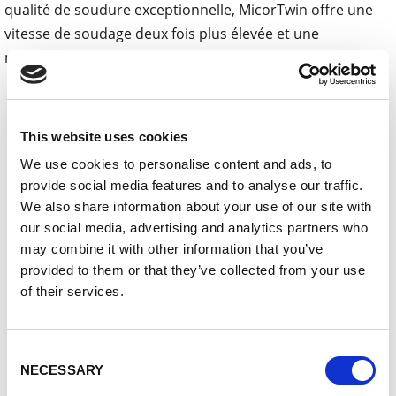
qualité de soudure exceptionnelle, MicorTwin offre une
vitesse de soudage deux fois plus élevée et une
manipulation beaucoup plus facile que le procédé TIG.
Téléchargements
This website uses cookies
PI_MicorTwin_final_EN.docx
We use cookies to personalise content and ads, to
01_Lorch_MicorTwin.jpg
provide social media features and to analyse our traffic.
02_Lorch-Vergleich_WIG_ MicorTwin.tif
We also share information about your use of our site with
our social media, advertising and analytics partners who
03_Lorch_MicorTwin_Nahtschuppung.tif
may combine it with other information that you’ve
provided to them or that they’ve collected from your use
04_LORCH_MicorTwin_Alu_Rundnaht_Fahrradrah
of their services.
men.jpg
05_Lorch_MicorMIG_Pulse_Family.tif
Consent
NECESSARY
Selection
En savoir plus