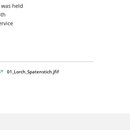
 was held
oth
ervice
01_Lorch_Spatenstich.jfif
cceso