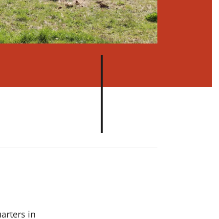
de
on
ón.
arters in