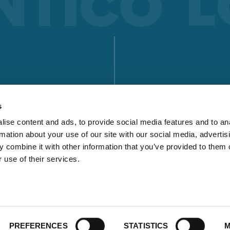
COBOT SEAMPILOT
COBOTRONIC SOFTWARE
SOLDADURA ROBOTIZADA
ENCUENTRE UN
¡La automatización de la soldadura es eficiente y no tiene po
s
DESCARGAS
qué ser cara! Lea aquí sobre las ventajas de la soldadura
ise content and ads, to provide social media features and to an
robotizada y cómo funciona.
rmation about your use of our site with our social media, advertis
Saber más
 combine it with other information that you’ve provided to them o
SERIE S-ROBOMIG XT
 use of their services.
SERIE ROBO-MICORMIG
SERIE V-ROBOTIG
PREFERENCES
STATISTICS
M