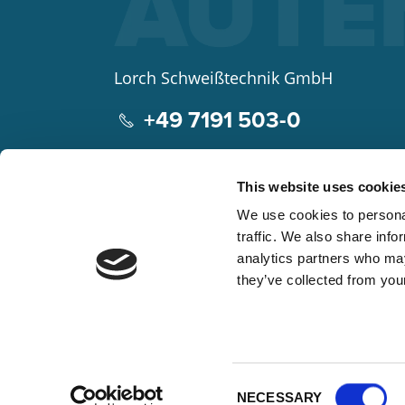
Lorch Schweißtechnik GmbH
+49 7191 503-0
info(at)lorch.eu
This website uses cookie
Im Anwänder 24 – 26
We use cookies to personal
71549
Auenwald
traffic. We also share info
Germany
analytics partners who may
Contacto
Google Maps
they’ve collected from your
Consent
NECESSARY