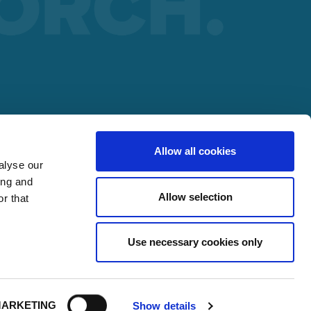
 SOCIO
r
Allow all cookies
alyse our
ing and
Allow selection
r that
Use necessary cookies only
ARKETING
Show details