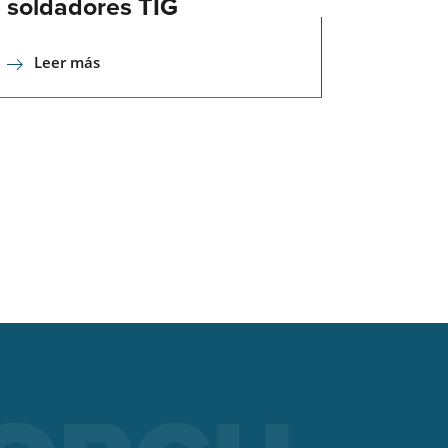
soldadores TIG
Leer más
e los
T