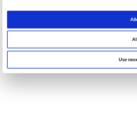
All
Al
Use nece